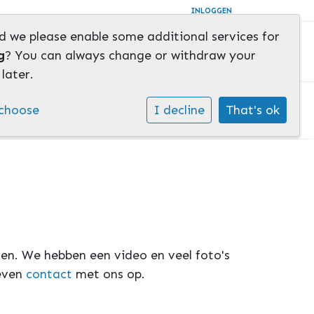
INLOGGEN
d we please enable some additional services for
g
? You can always change or withdraw your
later.
choose
I decline
That's ok
Home
»
Rondleiding
oen. We hebben een video en veel foto's
 even
contact
met ons op.