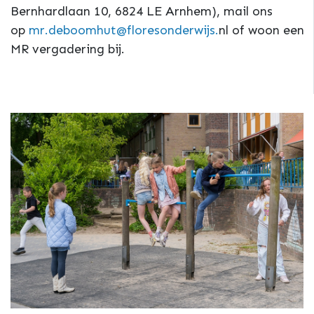
Bernhardlaan 10, 6824 LE Arnhem), mail ons
op
mr.deboomhut@floresonderwijs.
nl of woon een
MR vergadering bij.