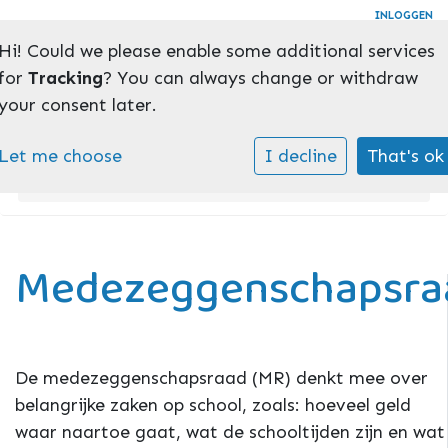
INLOGGEN
Hi! Could we please enable some additional services
Toggl
for
Tracking
? You can always change or withdraw
your consent later.
Home
»
Ouders
»
Let me choose
I decline
That's ok
Medezeggenschapsraad
Medezeggenschapsra
De medezeggenschapsraad (MR) denkt mee over
belangrijke zaken op school, zoals: hoeveel geld
waar naartoe gaat, wat de schooltijden zijn en wat