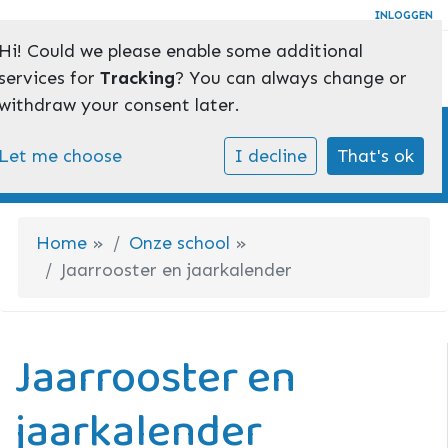
INLOGGEN
Hi! Could we please enable some additional
Toggl
services for
Tracking
? You can always change or
withdraw your consent later.
Jaarrooster
Overzicht schoolvakanties, studiedagen en bijzondere dagen
Let me choose
I decline
That's ok
Home
»
Onze school
»
Jaarrooster en jaarkalender
Jaarrooster en
jaarkalender