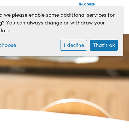
INLOGGEN
d we please enable some additional services for
g
? You can always change or withdraw your
later.
choose
I decline
That's ok