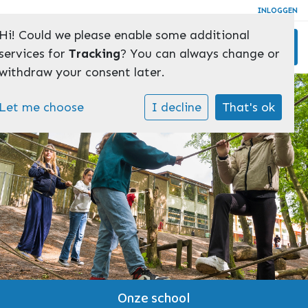
INLOGGEN
Hi! Could we please enable some additional
Toggl
services for
Tracking
? You can always change or
withdraw your consent later.
Let me choose
I decline
That's ok
Onze school