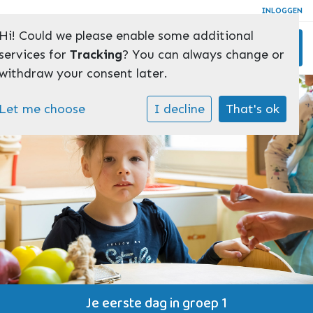
INLOGGEN
Hi! Could we please enable some additional
Toggl
services for
Tracking
? You can always change or
withdraw your consent later.
Let me choose
I decline
That's ok
Je eerste dag in groep 1