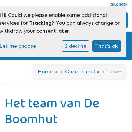
INLOGGEN
Hi! Could we please enable some additional
Toggl
services for
Tracking
? You can always change or
withdraw your consent later.
Ons team
Wij staan klaar voor onze leerlingen
Let me choose
I decline
That's ok
Home
»
Onze school
»
Team
Het team van De
Boomhut