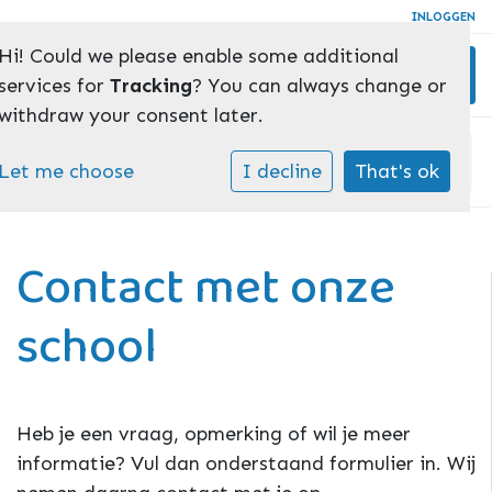
INLOGGEN
Hi! Could we please enable some additional
Toggl
services for
Tracking
? You can always change or
withdraw your consent later.
Home
»
Contact
Let me choose
I decline
That's ok
Contact met onze
school
Heb je een vraag, opmerking of wil je meer
informatie? Vul dan onderstaand formulier in. Wij