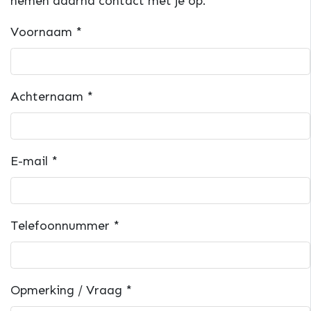
nemen daarna contact met je op.
Voornaam
*
Achternaam
*
E-mail
*
Telefoonnummer
*
Opmerking / Vraag
*