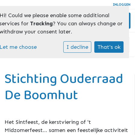
INLOGGEN
Hi! Could we please enable some additional
Toggl
services for
Tracking
? You can always change or
withdraw your consent later.
Home
»
Ouders
»
Ouderraad
Let me choose
I decline
That's ok
Stichting Ouderraad
De Boomhut
Het Sintfeest, de kerstviering of 't
Midzomerfeest... samen een feestelijke activiteit