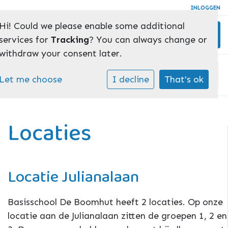
INLOGGEN
Hi! Could we please enable some additional
Toggl
services for
Tracking
? You can always change or
withdraw your consent later.
Home
»
Onze school
»
Locaties
Let me choose
I decline
That's ok
Locaties
Locatie Julianalaan
Basisschool De Boomhut heeft 2 locaties. Op onze
locatie aan de Julianalaan zitten de groepen 1, 2 en